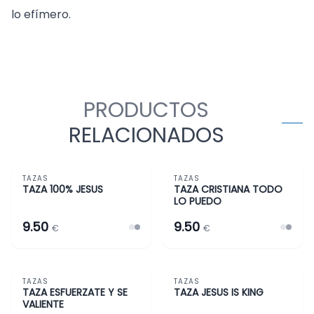
lo efímero.
PRODUCTOS
RELACIONADOS
TAZAS
TAZAS
TAZAS Y MÁS
TAZAS Y MÁS
TAZA 100% JESUS
TAZA CRISTIANA TODO
LO PUEDO
9.50
9.50
€
€
TAZAS
TAZAS
TAZAS Y MÁS
TAZAS Y MÁS
TAZA ESFUERZATE Y SE
TAZA JESUS IS KING
VALIENTE