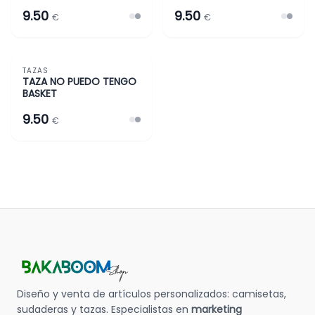
9.50
9.50
€
€
TAZAS
TAZAS Y MÁS
TAZA NO PUEDO TENGO
BASKET
9.50
€
Diseño y venta de artículos personalizados: camisetas,
sudaderas y tazas. Especialistas en
marketing